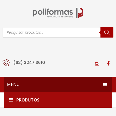
Pesquisar
produtos
(62) 3247.3610
MENU
HOME
Home
1974-T1-PQ
PRODUTOS
EMPRESA