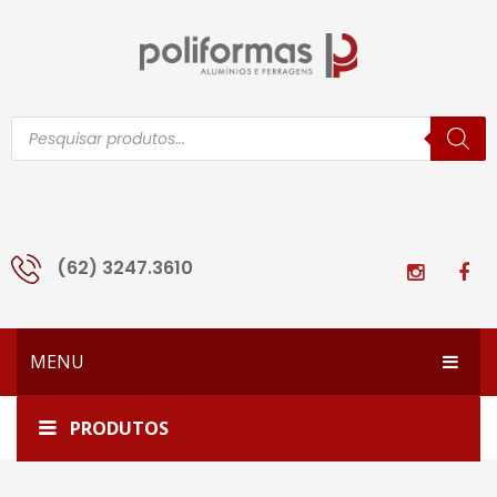
Pesquisar
produtos
(62) 3247.3610
MENU
HOME
Início
Acessórios Esquadrias
Alumifix
PRODUTOS
EMPRESA