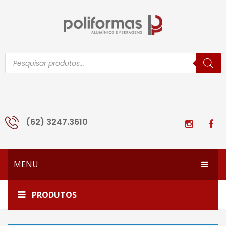
Pesquisar
produtos
(62) 3247.3610
MENU
HOME
Início
Ferragens e Ferramentas
Brocas
PRODUTOS
EMPRESA