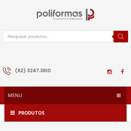
Pesquisar
produtos
(62) 3247.3610
MENU
HOME
Início
Fitas e Guarnições
PRODUTOS
EMPRESA