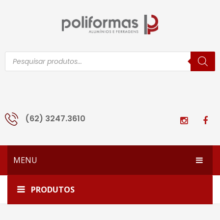
Pesquisar
produtos
(62) 3247.3610
MENU
HOME
Home
ALICATE PRESSÃO
PRODUTOS
EMPRESA