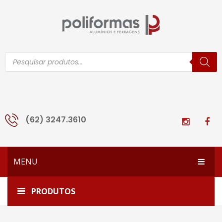
Pesquisar
produtos
(62) 3247.3610
MENU
HOME
Home
ROLD-SUPR ZINC 50KG
PRODUTOS
EMPRESA