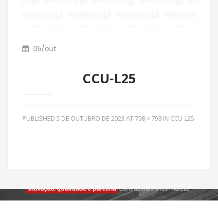
05
/
out
CCU-L25
PUBLISHED
5 DE OUTUBRO DE 2023
AT
798 × 798
IN
CCU-L25
.