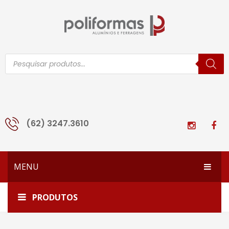
Pesquisar
produtos
(62) 3247.3610
MENU
HOME
Home
CCU-L25
PRODUTOS
EMPRESA