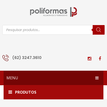
Pesquisar
produtos
(62) 3247.3610
MENU
HOME
Home
SU-069
PRODUTOS
EMPRESA