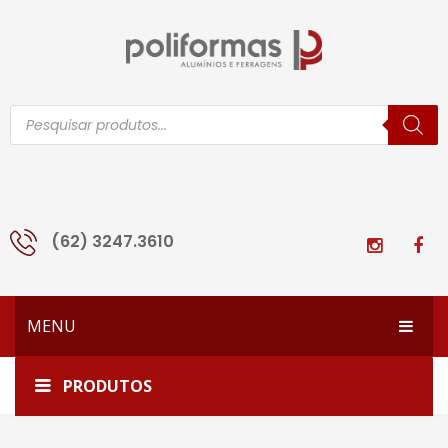
Pesquisar
produtos
(62) 3247.3610
MENU
HOME
Home
SU-200
PRODUTOS
EMPRESA