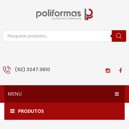
Pesquisar
produtos
(62) 3247.3610
MENU
HOME
Home
PIST-1501-REFORÇADO
PRODUTOS
EMPRESA