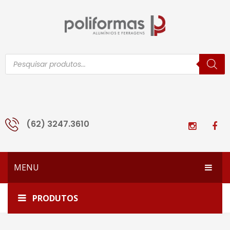
Pesquisar
produtos
(62) 3247.3610
MENU
HOME
Home
1501-TB-280GR-INC
PRODUTOS
EMPRESA