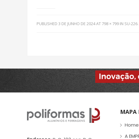
PUBLISHED
3 DE JUNHO DE 2024
AT
798 × 799
IN
SU-226
.
MAPA 
Home
A EMP