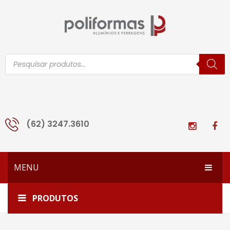
Pesquisar
produtos
(62) 3247.3610
MENU
HOME
Home
SU-245
PRODUTOS
EMPRESA