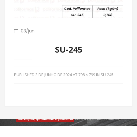
03
/
jun
SU-245
PUBLISHED
3 DE JUNHO DE 2024
AT
798 × 799
IN
SU-245
.