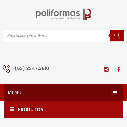
Pesquisar
produtos
(62) 3247.3610
MENU
HOME
Home
fita fixa tudo rolo
PRODUTOS
EMPRESA