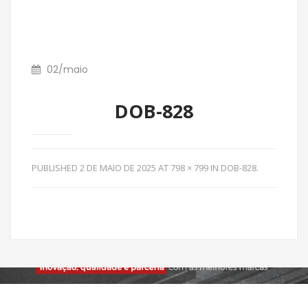
02
/
maio
DOB-828
PUBLISHED
2 DE MAIO DE 2025
AT
798 × 799
IN
DOB-828
.