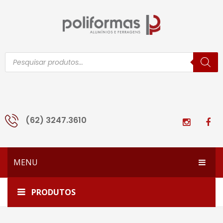
Pesquisar
produtos
(62) 3247.3610
MENU
HOME
Home
dob-828
PRODUTOS
EMPRESA