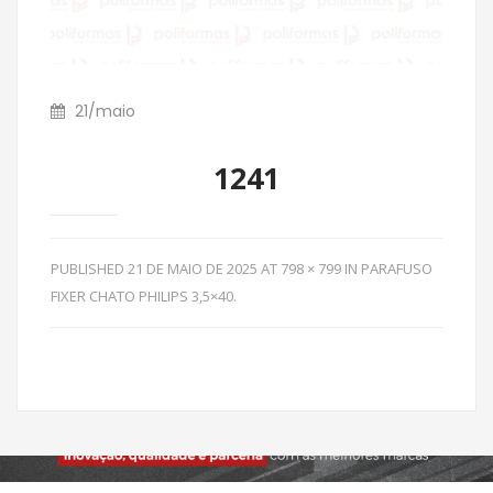
21
/
maio
1241
PUBLISHED
21 DE MAIO DE 2025
AT
798 × 799
IN
PARAFUSO
FIXER CHATO PHILIPS 3,5×40
.