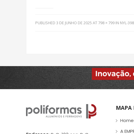
PUBLISHED
3 DE JUNHO DE 2025
AT
798 × 799
IN
NYL-398
MAPA 
Home
A EMP