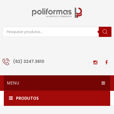
Pesquisar
produtos
(62) 3247.3610
MENU
HOME
Home
25-540
PRODUTOS
EMPRESA