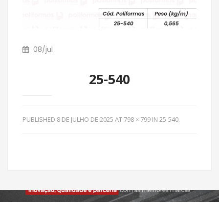
08
/
jul
25-540
PUBLISHED
8 DE JULHO DE 2025
AT
798 × 799
IN
25-540
.