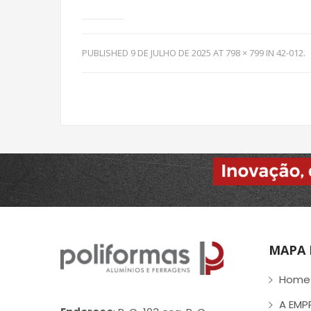
PUBLISHED
9 DE JULHO DE 2025
AT
798 × 799
IN
42-012
.
MAPA 
Home
A EMP