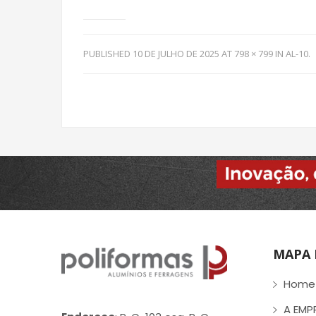
PUBLISHED
10 DE JULHO DE 2025
AT
798 × 799
IN
AL-10
.
MAPA 
Home
A EMP