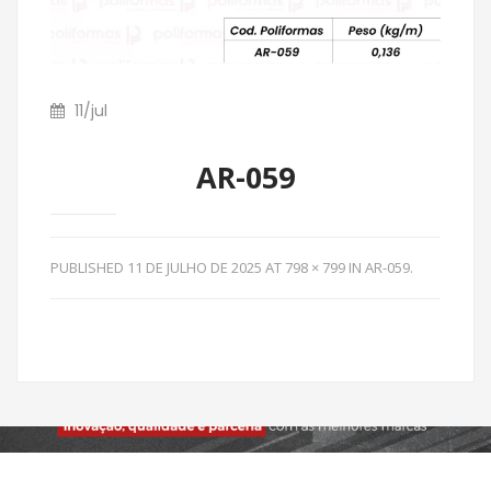
11
/
jul
AR-059
PUBLISHED
11 DE JULHO DE 2025
AT
798 × 799
IN
AR-059
.