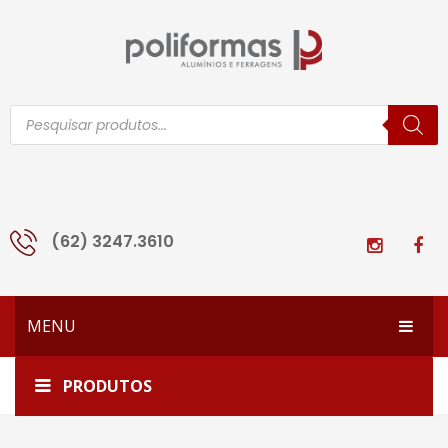
Pesquisar
produtos
(62) 3247.3610
MENU
HOME
Home
AR-059
PRODUTOS
EMPRESA