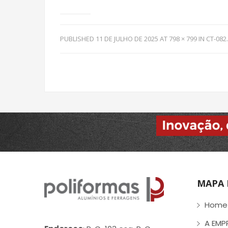
PUBLISHED
11 DE JULHO DE 2025
AT
798 × 799
IN
CT-082
.
MAPA 
Home
A EMP