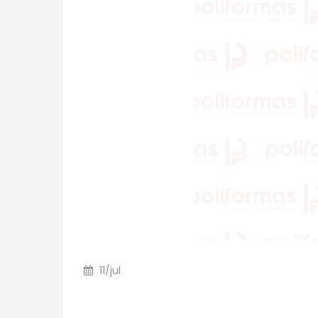
11
/
jul