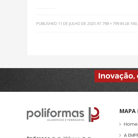
PUBLISHED
11 DE JULHO DE 2025
AT
798 × 799
IN
LB-160
.
MAPA 
Home
A EMP