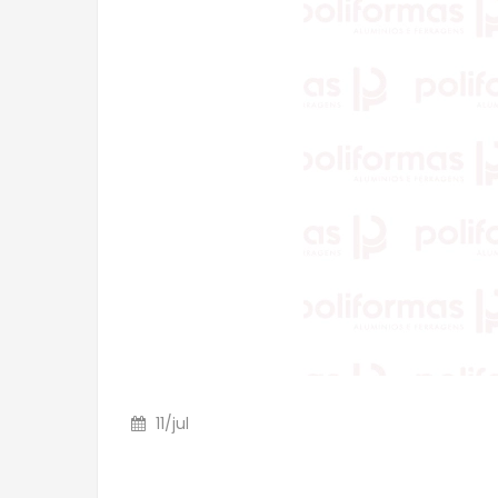
11
/
jul