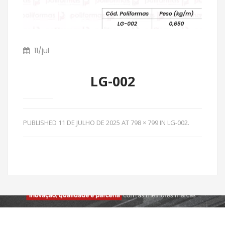
11
/
jul
LG-002
PUBLISHED
11 DE JULHO DE 2025
AT
798 × 799
IN
LG-002
.