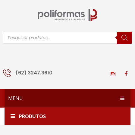
Pesquisar
produtos
(62) 3247.3610
MENU
HOME
Home
LG-002
PRODUTOS
EMPRESA