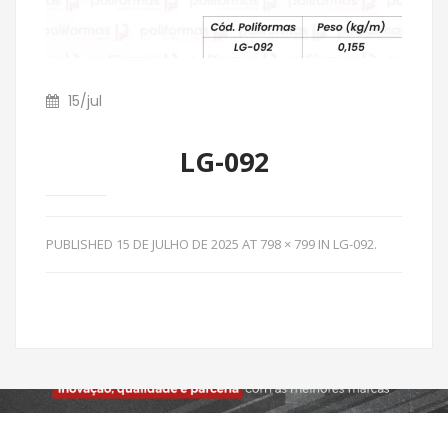
15
/
jul
LG-092
PUBLISHED
15 DE JULHO DE 2025
AT
798 × 799
IN
LG-092
.