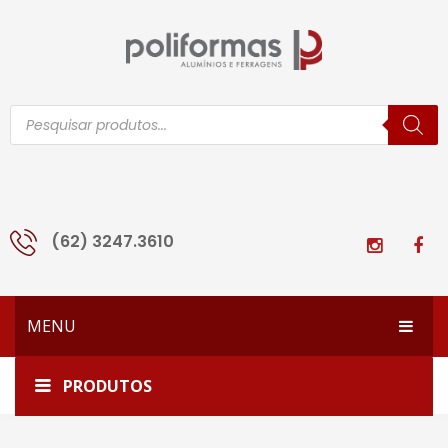
Pesquisar
produtos
(62) 3247.3610
MENU
HOME
Home
LG-092
PRODUTOS
EMPRESA