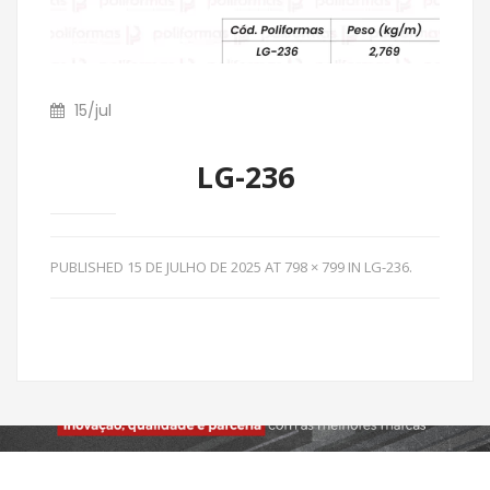
15
/
jul
LG-236
PUBLISHED
15 DE JULHO DE 2025
AT
798 × 799
IN
LG-236
.