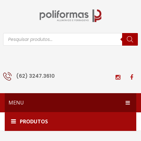
Pesquisar
produtos
(62) 3247.3610
MENU
HOME
Home
LG-236
PRODUTOS
EMPRESA