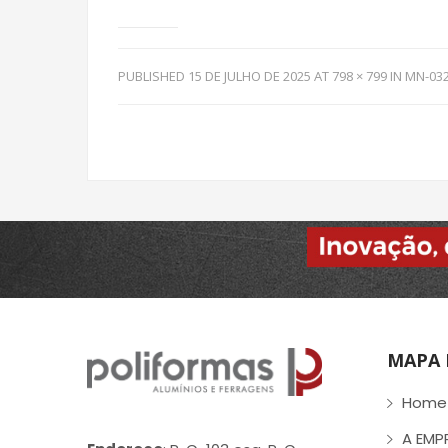
PUBLISHED
15 DE JULHO DE 2025
AT
798 × 799
IN
MN-03
MAPA 
Home
A EMP