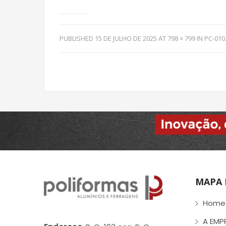
PUBLISHED
15 DE JULHO DE 2025
AT
798 × 799
IN
PC-010
MAPA 
Home
A EMP