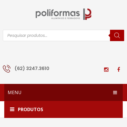
Pesquisar
produtos
(62) 3247.3610
MENU
HOME
Home
PC-123
PRODUTOS
EMPRESA