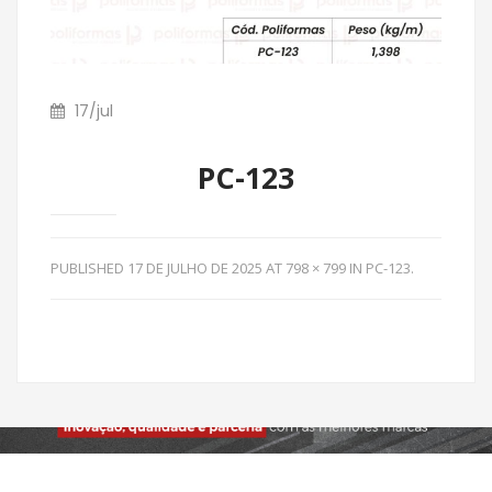
17
/
jul
PC-123
PUBLISHED
17 DE JULHO DE 2025
AT
798 × 799
IN
PC-123
.