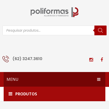
Pesquisar
produtos
(62) 3247.3610
MENU
HOME
Home
PX-H-30-pt
PRODUTOS
EMPRESA