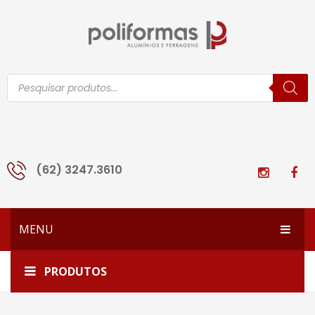
Pesquisar
produtos
(62) 3247.3610
MENU
HOME
Home
SUP-627
PRODUTOS
EMPRESA