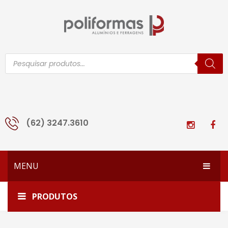
Pesquisar
produtos
(62) 3247.3610
MENU
HOME
Home
Catálogos de Produtos
Perfis amadeirados
PRODUTOS
EMPRESA