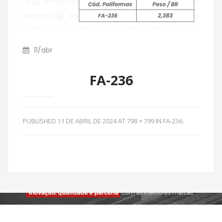
11
/
abr
FA-236
PUBLISHED
11 DE ABRIL DE 2024
AT
798 × 799
IN
FA-236
.