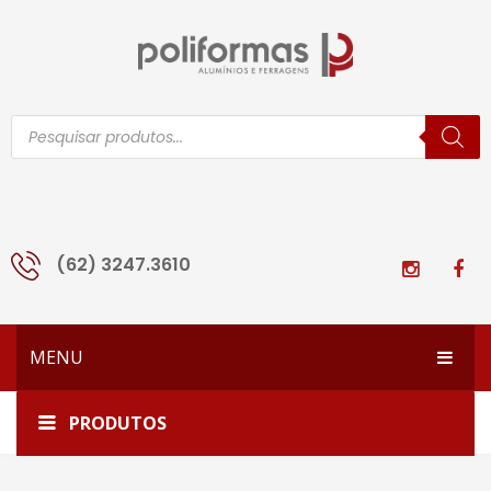
Pesquisar
produtos
(62) 3247.3610
MENU
HOME
Home
FA-236
PRODUTOS
EMPRESA