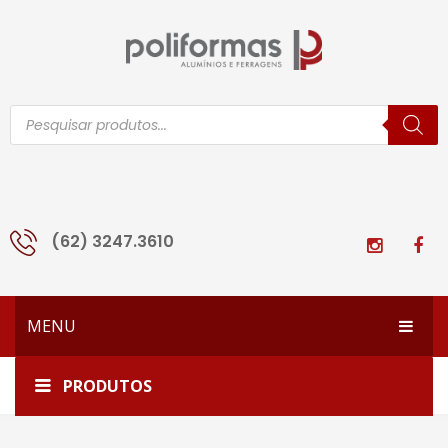
Pesquisar
produtos
(62) 3247.3610
MENU
HOME
Home
FA-236
PRODUTOS
EMPRESA