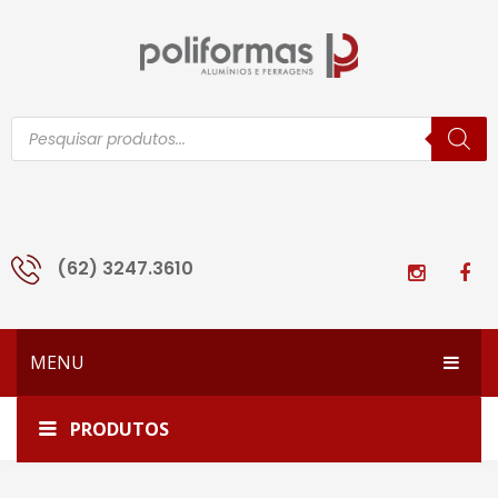
Pesquisar
produtos
(62) 3247.3610
MENU
HOME
Home
banner-poliformas-sacada
PRODUTOS
EMPRESA