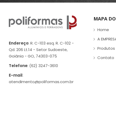
MAPA DO 
Home
A EMPRES
Endereço
: R. C-103 esq. R. C-102 -
Produtos
Qd. 206 Lt.14 - Setor Sudoeste,
Goiânia - GO, 74303-075
Contato
Telefone
: (62) 3247-3610
E-mail
:
atendimento@poliformas.com.br