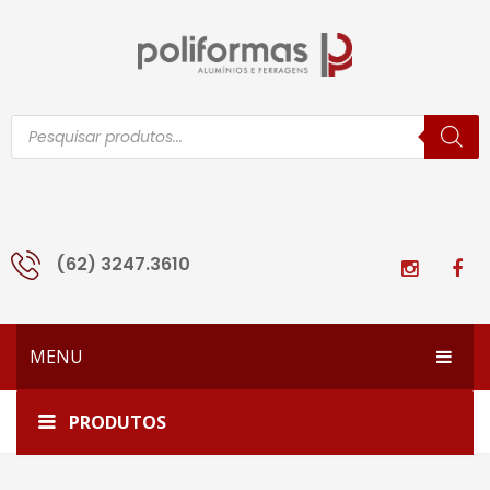
Pesquisar
produtos
(62) 3247.3610
MENU
HOME
Home
MOLA SOPRANO A530
PRODUTOS
EMPRESA