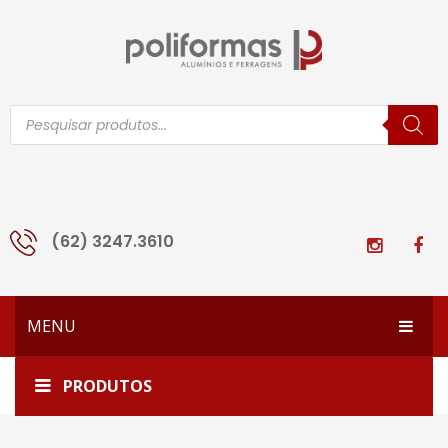
Pesquisar
produtos
(62) 3247.3610
MENU
HOME
Home
Prancheta 1
PRODUTOS
EMPRESA