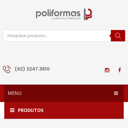
Pesquisar
produtos
(62) 3247.3610
MENU
HOME
Início
Todos os produtos
1125-TQ
PRODUTOS
EMPRESA