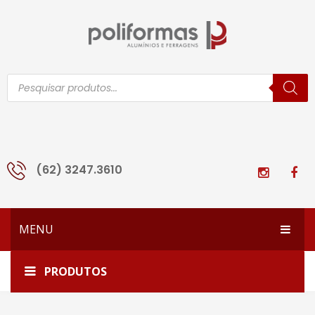
Pesquisar
produtos
(62) 3247.3610
MENU
HOME
Início
Todos os produtos
1509-TQ-VA
PRODUTOS
EMPRESA