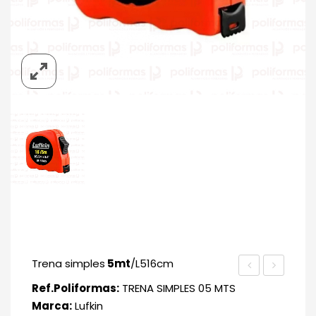
Trena simples
5mt
/L516cm
STANDARD
SIMPLES
Ref.Poliformas:
TRENA SIMPLES 05 MTS
08
08
Marca:
Lufkin