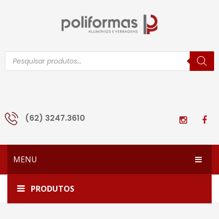
Pesquisar
produtos
(62) 3247.3610
MENU
HOME
Início
Todos os produtos
3230-M
PRODUTOS
EMPRESA