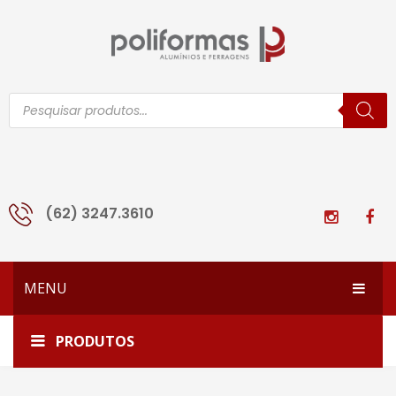
Pesquisar
produtos
(62) 3247.3610
MENU
HOME
Início
Todos os produtos
BRA-704
PRODUTOS
EMPRESA