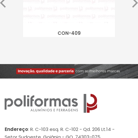
CON-409
Endereço
: R. C-103 esq. R. C-102 - Qd. 206 Lt.14 -
Setor Sudoeste, Goiânia - GO, 74303-075