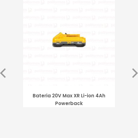
Bateria 20V Max XR Li-ion 4Ah
R
Powerback