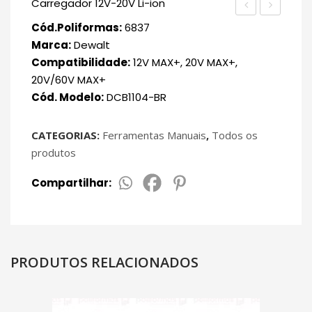
Carregador 12V-20V Li-ion
Laser
20V
Cód.Poliformas:
6837
50M
Max
Marca:
Dewalt
Compatibilidade:
12V MAX+, 20V MAX+,
DW165N
Li-
20V/60V MAX+
ion
Cód. Modelo:
DCB1104-BR
Compact
2Ah
CATEGORIAS:
Ferramentas Manuais
,
Todos os
DCB203-
produtos
B3
Compartilhar:
PRODUTOS RELACIONADOS