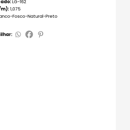
Isopropílico
076
cado:
LG-162
/m):
1,075
anco-Fosco-Natural-Preto
lhar: