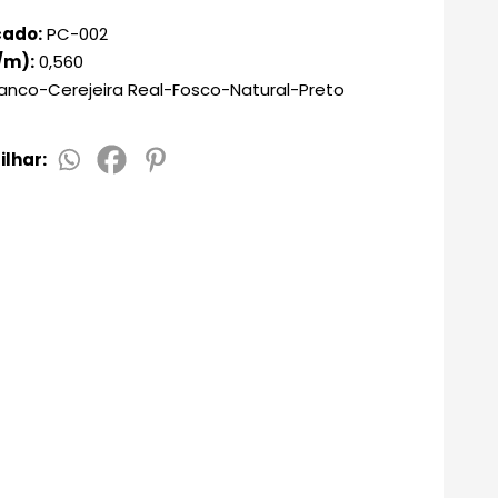
036
105
cado:
PC-002
/m):
0,560
anco-Cerejeira Real-Fosco-Natural-Preto
lhar: