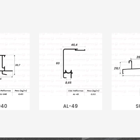
040
AL-49
S