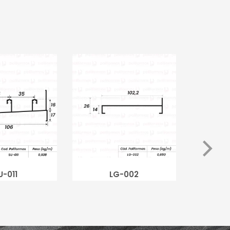
U-011
LG-002