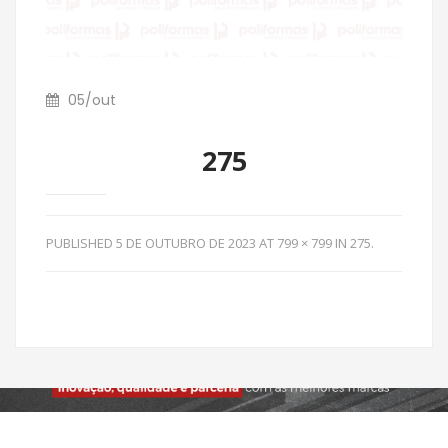
05
/
out
275
PUBLISHED
5 DE OUTUBRO DE 2023
AT
799 × 799
IN
275
.