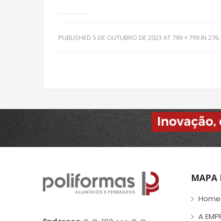
PUBLISHED
5 DE OUTUBRO DE 2023
AT
799 × 799
IN
276
.
MAPA 
Home
A EMP